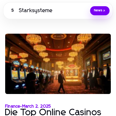
Starksysteme
S
News
Finance
-
March 2, 2025
Die Top Online Casinos