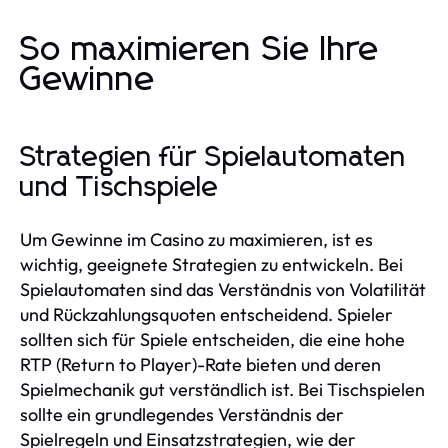
So maximieren Sie Ihre
Gewinne
Strategien für Spielautomaten
und Tischspiele
Um Gewinne im Casino zu maximieren, ist es
wichtig, geeignete Strategien zu entwickeln. Bei
Spielautomaten sind das Verständnis von Volatilität
und Rückzahlungsquoten entscheidend. Spieler
sollten sich für Spiele entscheiden, die eine hohe
RTP (Return to Player)-Rate bieten und deren
Spielmechanik gut verständlich ist. Bei Tischspielen
sollte ein grundlegendes Verständnis der
Spielregeln und Einsatzstrategien, wie der