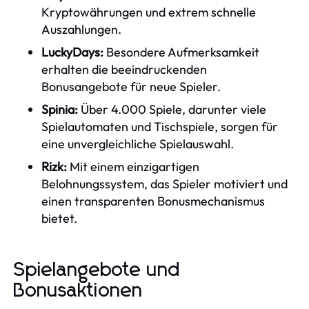
Kryptowährungen und extrem schnelle
Auszahlungen.
LuckyDays:
Besondere Aufmerksamkeit
erhalten die beeindruckenden
Bonusangebote für neue Spieler.
Spinia:
Über 4.000 Spiele, darunter viele
Spielautomaten und Tischspiele, sorgen für
eine unvergleichliche Spielauswahl.
Rizk:
Mit einem einzigartigen
Belohnungssystem, das Spieler motiviert und
einen transparenten Bonusmechanismus
bietet.
Spielangebote und
Bonusaktionen