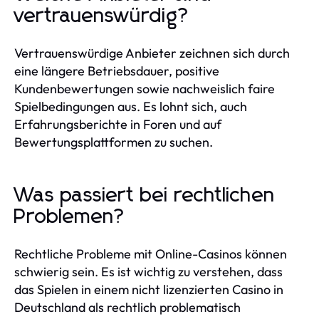
vertrauenswürdig?
Vertrauenswürdige Anbieter zeichnen sich durch
eine längere Betriebsdauer, positive
Kundenbewertungen sowie nachweislich faire
Spielbedingungen aus. Es lohnt sich, auch
Erfahrungsberichte in Foren und auf
Bewertungsplattformen zu suchen.
Was passiert bei rechtlichen
Problemen?
Rechtliche Probleme mit Online-Casinos können
schwierig sein. Es ist wichtig zu verstehen, dass
das Spielen in einem nicht lizenzierten Casino in
Deutschland als rechtlich problematisch