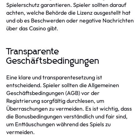
Spielerschutz garantieren. Spieler sollten darauf
achten, welche Behörde die Lizenz ausgestellt hat
und ob es Beschwerden oder negative Nachrichten
über das Casino gibt.
Transparente
Geschäftsbedingungen
Eine klare und transparentesetzung ist
entscheidend. Spieler sollten die Allgemeinen
Geschäftsbedingungen (AGB) vor der
Registrierung sorgfältig durchlesen, um
Überraschungen zu vermeiden. Es ist wichtig, dass
die Bonusbedingungen verständlich und fair sind,
um Enttäuschungen während des Spiels zu
vermeiden.