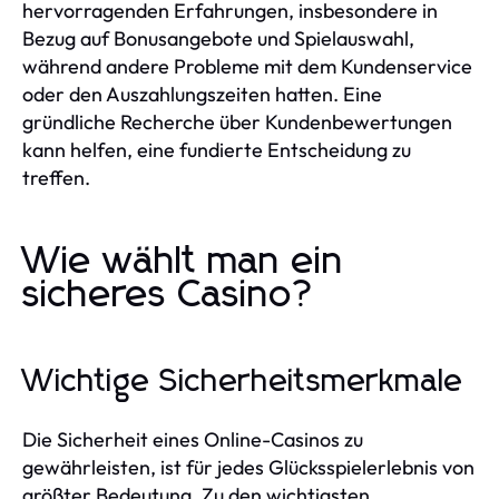
hervorragenden Erfahrungen, insbesondere in
Bezug auf Bonusangebote und Spielauswahl,
während andere Probleme mit dem Kundenservice
oder den Auszahlungszeiten hatten. Eine
gründliche Recherche über Kundenbewertungen
kann helfen, eine fundierte Entscheidung zu
treffen.
Wie wählt man ein
sicheres Casino?
Wichtige Sicherheitsmerkmale
Die Sicherheit eines Online-Casinos zu
gewährleisten, ist für jedes Glücksspielerlebnis von
größter Bedeutung. Zu den wichtigsten