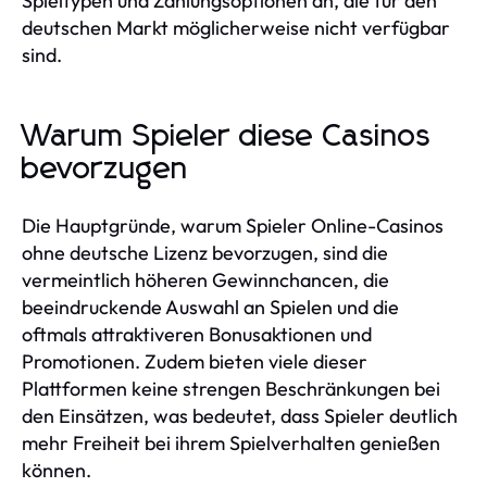
Spieltypen und Zahlungsoptionen an, die für den
deutschen Markt möglicherweise nicht verfügbar
sind.
Warum Spieler diese Casinos
bevorzugen
Die Hauptgründe, warum Spieler Online-Casinos
ohne deutsche Lizenz bevorzugen, sind die
vermeintlich höheren Gewinnchancen, die
beeindruckende Auswahl an Spielen und die
oftmals attraktiveren Bonusaktionen und
Promotionen. Zudem bieten viele dieser
Plattformen keine strengen Beschränkungen bei
den Einsätzen, was bedeutet, dass Spieler deutlich
mehr Freiheit bei ihrem Spielverhalten genießen
können.