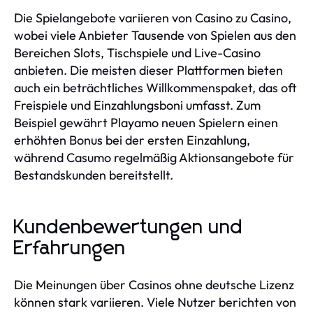
Die Spielangebote variieren von Casino zu Casino,
wobei viele Anbieter Tausende von Spielen aus den
Bereichen Slots, Tischspiele und Live-Casino
anbieten. Die meisten dieser Plattformen bieten
auch ein beträchtliches Willkommenspaket, das oft
Freispiele und Einzahlungsboni umfasst. Zum
Beispiel gewährt Playamo neuen Spielern einen
erhöhten Bonus bei der ersten Einzahlung,
während Casumo regelmäßig Aktionsangebote für
Bestandskunden bereitstellt.
Kundenbewertungen und
Erfahrungen
Die Meinungen über Casinos ohne deutsche Lizenz
können stark variieren. Viele Nutzer berichten von