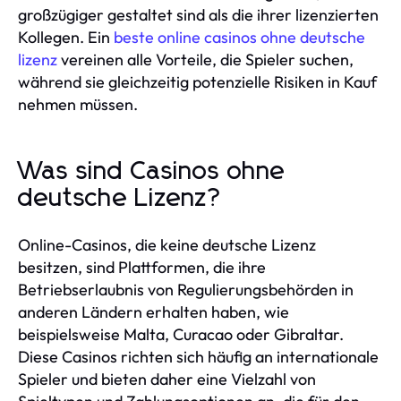
großzügiger gestaltet sind als die ihrer lizenzierten
Kollegen. Ein
beste online casinos ohne deutsche
lizenz
vereinen alle Vorteile, die Spieler suchen,
während sie gleichzeitig potenzielle Risiken in Kauf
nehmen müssen.
Was sind Casinos ohne
deutsche Lizenz?
Online-Casinos, die keine deutsche Lizenz
besitzen, sind Plattformen, die ihre
Betriebserlaubnis von Regulierungsbehörden in
anderen Ländern erhalten haben, wie
beispielsweise Malta, Curacao oder Gibraltar.
Diese Casinos richten sich häufig an internationale
Spieler und bieten daher eine Vielzahl von