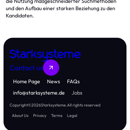
die Nutzung maßgeschneiderter Suchmethoden
und den Aufbau einer starken Beziehung zu den
Kandidaten.
Starksysteme
Contact us
Home Page
News
FAQs
info
@
starksysteme.de
Jobs
Copyright
©
2026
Starksysteme
.
All rights reserved
About Us
Privacy
Terms
Legal